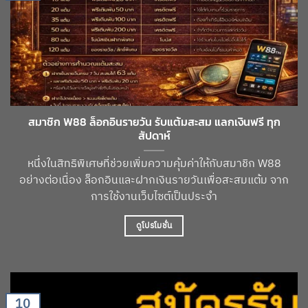
สมาชิก W88 ล็อกอินรายวัน รับแต้มสะสม แลกเงินฟรี ทุก
สัปดาห์
หนึ่งในสิทธิพิเศษที่ช่วยเพิ่มความคุ้มค่าให้กับสมาชิก W88
อย่างต่อเนื่อง ล็อกอินและฝากเงินรายวันเพื่อสะสมแต้ม จาก
การใช้งานเว็บไซต์เป็นประจำ
ดูโปรโมชั่น
10