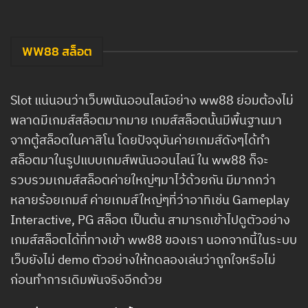
WW88 สล็อต
Slot แน่นอนว่าเว็บพนันออนไลน์อย่าง ww88 ย่อมต้องไม่
พลาดมีเกมส์สล็อตมากมาย เกมส์สล็อตนั้นมีพื้นฐานมา
จากตู้สล็อตในคาสิโน โดยปัจจุบันค่ายเกมส์ดังๆได้ทำ
สล็อตมาในรูปแบบเกมส์พนันออนไลน์ ใน ww88 ก็จะ
รวบรวมเกมส์สล็อตค่ายใหญ่ๆมาไว้ด้วยกัน มีมากกว่า
หลายร้อยเกมส์ ค่ายเกมส์ใหญ่ๆที่ว่าอาทิเช่น Gameplay
Interactive, PG สล็อต เป็นต้น สามารถเข้าไปดูตัวอย่าง
เกมส์สล็อตได้ที่ทางเข้า ww88 ของเรา นอกจากนี้ในระบบ
เว็บยังไม่ demo ตัวอย่างให้ทดลองเล่นว่าถูกใจหรือไม่
ก่อนทำการเดิมพันจริงอีกด้วย