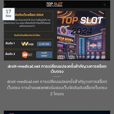
17
Nov
droit-medical.net การเปลี่ยนแปลงครั้งสำคัญวงการสล็อต
เว็บตรง
droit-medical.net การเปลี่ยนแปลงครั้งสำคัญวงการสล็อต
เว็บตรง การย้ายแพลตฟอร์มของเว็บจัดอันดับสล็อตเว็บตรง
2 โดเมน