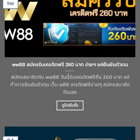
Sep
ww88 สมัครรับเครดิตฟรี 260 บาท ง่ายๆ แค่ยืนยันตัวตน
สมัครสมาชิกกับ ww88 วันนี้รับเครดิตฟรีถึง 260 บาท แค่
ทำการยืนยันตัวตน เว็บ w88 เครดิตฟรีง่ายๆ สมัครสมาชิก
กันเลย
ดูโปรโมชั่น