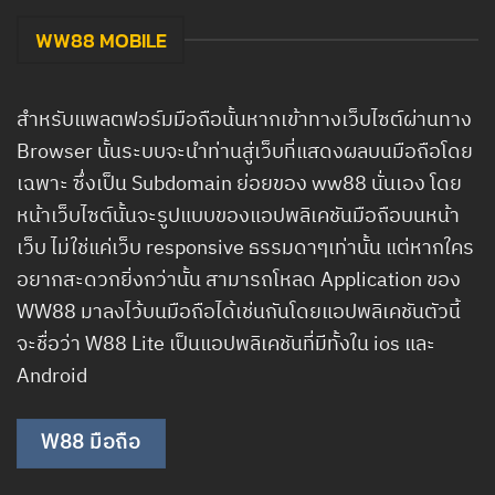
WW88 MOBILE
สำหรับแพลตฟอร์มมือถือนั้นหากเข้าทางเว็บไซต์ผ่านทาง
Browser นั้นระบบจะนำท่านสู่เว็บที่แสดงผลบนมือถือโดย
เฉพาะ ซึ่งเป็น Subdomain ย่อยของ ww88 นั่นเอง โดย
หน้าเว็บไซต์นั้นจะรูปแบบของแอปพลิเคชันมือถือบนหน้า
เว็บ ไม่ใช่แค่เว็บ responsive ธรรมดาๆเท่านั้น แต่หากใคร
อยากสะดวกยิ่งกว่านั้น สามารถโหลด Application ของ
WW88 มาลงไว้บนมือถือได้เช่นกันโดยแอปพลิเคชันตัวนี้
จะชื่อว่า W88 Lite เป็นแอปพลิเคชันที่มีทั้งใน ios และ
Android
W88 มือถือ