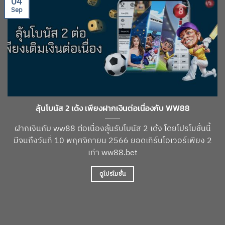
04
Sep
ลุ้นโบนัส 2 เด้ง เพียงฝากเงินต่อเนื่องกับ WW88
ฝากเงินกับ ww88 ต่อเนื่องลุ้นรับโบนัส 2 เด้ง โดยโปรโมชั่นนี้
มีจนถึงวันที่ 10 พฤศจิกายน 2566 ยอดเทิร์นโอเวอร์เพียง 2
เท่า ww88.bet
ดูโปรโมชั่น