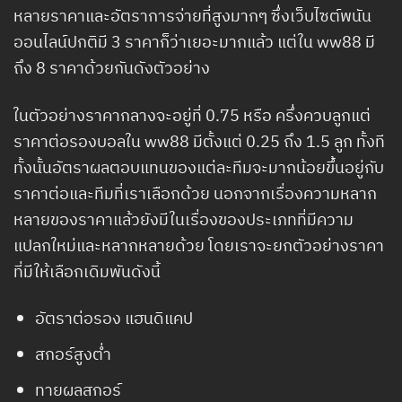
หลายราคาและอัตราการจ่ายที่สูงมากๆ ซึ่งเว็บไซต์พนัน
ออนไลน์ปกติมี 3 ราคาก็ว่าเยอะมากแล้ว แต่ใน ww88 มี
ถึง 8 ราคาด้วยกันดังตัวอย่าง
ในตัวอย่างราคากลางจะอยู่ที่ 0.75 หรือ ครึ่งควบลูกแต่
ราคาต่อรองบอลใน ww88 มีตั้งแต่ 0.25 ถึง 1.5 ลูก ทั้งที
ทั้งนั้นอัตราผลตอบแทนของแต่ละทีมจะมากน้อยขึ้นอยู่กับ
ราคาต่อและทีมที่เราเลือกด้วย นอกจากเรื่องความหลาก
หลายของราคาแล้วยังมีในเรื่องของประเภทที่มีความ
แปลกใหม่และหลากหลายด้วย โดยเราจะยกตัวอย่างราคา
ที่มีให้เลือกเดิมพันดังนี้
อัตราต่อรอง แฮนดิแคป
สกอร์สูงต่ำ
ทายผลสกอร์