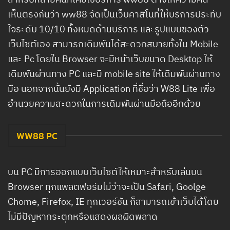
สำหรับหลายคนที่เคยใช้บริการ ww88 ต่างให้ความคิด
เห็นตรงกันว่า ww88 จัดเป็นเว็บคาสิโนที่ให้บริการประทับ
ใจระดับ 10/10 ทั้งหมดด้านบริการ และรูปแบบของตัว
เว็บไซต์เอง สามารถเดิมพันได้สะดวกสบายทั้งใน Mobile
และ Pc โดยใน Browser จะมีหน้าเว็บขนาด Desktop ให้
เดิมพันผ่านทาง PC และมี mobile site ให้เดิมพันผ่านทาง
มือ นอกจากนั้นยังมี Application ที่ชื่อว่า W88 Lite เพื่อ
อำนวยความสะดวกในการเดิมพันผ่านมือถืออีกด้วย
WW88 PC
บน PC มีการออกแบบเว็บไซต์ให้เหมาะสำหรับเล่นบน
Browser ทุกแพลตฟอร์มไม่ว่าจะเป็น Safari, Goolge
Chome, Firefox, IE ทุกเวอร์ชัน ก็สามารถเข้าเว็บได้โดย
ไม่มีปัญหากระตุกหรือแสดงผลผิดพลาด