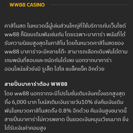
WW88 CASINO
คาสิโนสด ในหมวดนี้ผู้เล่นส่วนใหญ่ที่ใช้บริการกับเว็บไซต์
ww88 ก็นิยมเดิมพันเช่นกัน โดยเฉพาะบาคาร่า พนันที่ได้
รับความนิยมสูงสุดในคาสิโน โดยในหมวดคาสิโนสดของ
ww88 บาคาร่าจะมีหลายโต๊ะ สามารถเลือกเดิมพันได้ตาม
เกมพนันที่ชอบและถนัดกันได้เลย นอกจากบาคาร่า
ออนไลน์แล้วยังมี รูเล็ต ไฮโล แบล็คแจ็ค อีกด้วย
สายปั่นบาคาร่าต้อง WW88
โดย ww88 นอกจากจะมีโปรโมชั่นเติมเงินครั้งแรกสูงสุด
ถึง 6,000 บาท โบนัสเติมเงินรายวัน10% ยังคืนเงินเดิม
พันในหมวดคาสิโนสดถึง 0.8% อีกด้วย คืนเงินสูงขนาดนี้
สายปั่นบาคาร่าไม่ควรพลาด ปั่นยอดเงินหมุนเวียนมาก ยิ่ง
ได้รับเงินค่าคอมสูง