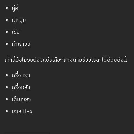
คู่คี่
เตะมุม
เขี่ย
ทำฟาวล์
เท่านี้ยังไม่จบยังมีแบ่งเลือกแทงตามช่วงเวลาได้ด้วยดังนี้
ครึ่งแรก
ครึ่งหลัง
เต็มเวลา
บอล Live