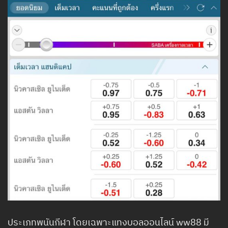
ประเภทพนันกีฬา โดยเฉพาะแทงบอลออนไลน์ ww88 มี