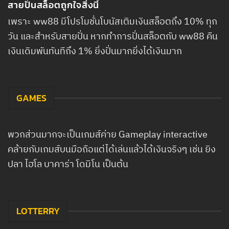
สายปั่นสล็อตถูกใจสิ่งนี้
เพราะ ww88 มีโปรโมชั่นโบนัสเติมเงินสล็อตถึง 10% ทุก
วัน และสำหรับสายปั่น หากทำการปั่นสล็อตกับ ww88 คืน
เงินเดิมพันทันทีถึง 1% ยิ่งปั่นมากยิ่งได้เงินมาก
GAMES
พวกส่วนมากจะเป็นเกมส์ค่าย Gameplay interactive
คล้ายกับเกมส์บนมือถือแต่ได้เล่นแล้วได้เงินจริงๆ เช่น ยิง
ปลา ไฮโล บาคาร่า โดมิโน เป็นต้น
LOTTERRY