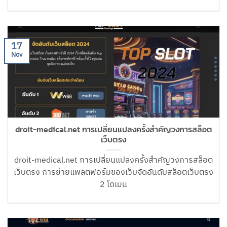
17
Nov
droit-medical.net การเปลี่ยนแปลงครั้งสำคัญวงการสล็อต
เว็บตรง
droit-medical.net การเปลี่ยนแปลงครั้งสำคัญวงการสล็อต
เว็บตรง การย้ายแพลตฟอร์มของเว็บจัดอันดับสล็อตเว็บตรง
2 โดเมน