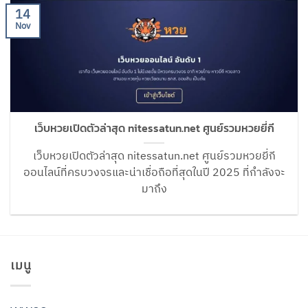
14
Nov
เว็บหวยเปิดตัวล่าสุด nitessatun.net ศูนย์รวมหวยยี่กี
เว็บหวยเปิดตัวล่าสุด nitessatun.net ศูนย์รวมหวยยี่กี
ออนไลน์ที่ครบวงจรและน่าเชื่อถือที่สุดในปี 2025 ที่กำลังจะ
มาถึง
เมนู