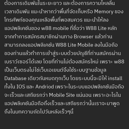
ต้องการเดิมพันในระยะยาว และต้องการความไหลลื่น
เวลาเดิมพัน แนะนำหากว่าพื้นที่จัดเก็บหรือ Memory ของ
โทรศัพท์ของคุณเหลือพื้นที่พอสมควร แนะนำให้ลง
แอปพลิเคชันของ w88 mobile ที่ชื่อว่า W88 Lite หลัก
จากทำการสมัครสมาชิกผ่านทาง Browser แล้วท่าน
สามารถลงแอปพลิเคชัน W88 Lite Mobile ลงในมือถือ
ของท่านแล้วทำการเข้าสู่ระบบด้วยบัญชีที่ท่านสมัครผ่าน
เบราว์เซอร์ได้เลย โดยที่ท่านไม่ต้องสมัครใหม่ เพราะ w88
เป็นเว็บตรงไม่ใช่เว็บเอเยนต์จึงใช้ระบบฐานข้อมูล
Database เดียวกันหมดทุกเว็บ โดยระบบนี้จะมีให้ install
ทั้งใน IOS และ Andriod เพราะในระบบแอปพลิเคชันมือถือ
จะเร็วและเสถียรกว่า Mobile Site แน่นอน เพราะอะไรใน
แอปพลิเคชันมือถือถึงเร็วและเสถียรกว่านั้นเราจะมาพูด
ถึงในบทความถัดไปวันหลังเร็วๆนี้