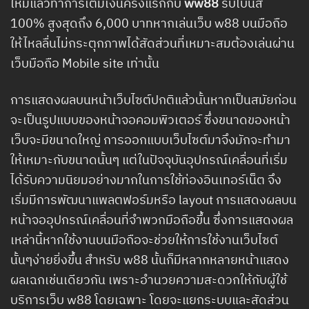
ใหม่แล้วทำการเติมเงินครั้งแรกกับ
ww88
รับโบนัส
100% สูงสุดถึง 6,000 บาทหากเล่นเว็บ w88 บนมือถือ
ให้ไหลลื่นไม่กระตุกภาพได้สัดส่วนที่เหมาะสมต้องเล่นผ่าน
เว็บมือถือ Mobile site เท่านั้น
การแสดงผลบนหน้าเว็บไซต์ปกติแล้วนั้นหากเป็นสมัยก่อน
จะเป็นรูปแบบของหน้าจอคอมพิวเตอร์ ซึ่งขนาดของหน้า
เว็บจะมีขนาดใหญ่ การออกแบบเว็บไซต์มาจึงมักจะทำมา
ให้เหมาะกับขนาดนั้นๆ แต่ในปัจจุบันอุปกรณ์เคลื่อนที่เริ่ม
ได้รับความนิยมอย่างมากในการใช้ท่องอินเทอร์เน็ต จึง
เริ่มมีการพัฒนาแพลตฟอร์มหรือ layout การแสดงผลบน
หน้าจออุปกรณ์เคลื่อนที่จำพวกมือถือขึ้น ซึ่งการแสดงผล
เหล่านี้หากใช้งานบนมือถือจะช่วยให้การใช้งานเว็บไซต์
นั้นๆง่ายยิ่งขึ้น สำหรับ w88 นั้นก็มีหลากหลายหน้าแสดง
ผลเฉกเช่นเดียวกัน เพราะอำนวยความสะดวกให้กับผู้ใช้
บริการเว็บ w88 โดยเฉพาะ โดยจะแยกระบบและสัดส่วน